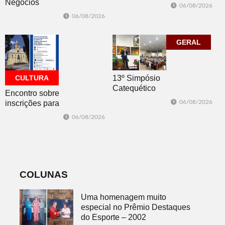
trabalhar na
Negócios
06/08/2026
atualização do
promovida pela
06/08/2026
Plano Municipal
ACI é nesta
de Turismo
sexta-feira em
Dois Irmãos
GERAL
CULTURA
13º Simpósio
Catequético
Encontro sobre
inscrições para
06/08/2026
os editais da
06/08/2026
PNAB acontece
nesta sexta-feira
COLUNAS
Uma homenagem muito
especial no Prêmio Destaques
do Esporte – 2002