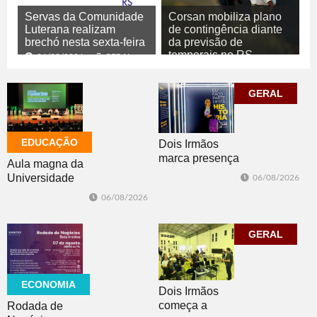
Servas da Comunidade
Corsan mobiliza plano
Luterana realizam
de contingência diante
brechó nesta sexta-feira
da previsão de
temporais no RS
06/08/2026
GERAL
06/08/2026
GERAL
GERAL
EDUCAÇÃO
Dois Irmãos
marca presença
Aula magna da
no evento
Universidade
06/08/2026
Cidade da
Feevale
06/08/2026
Advocacia em
mobiliza
Porto Alegre
comunidade
acadêmica em
GERAL
debate sobre o
feminicídio
ECONOMIA
Dois Irmãos
começa a
Rodada de