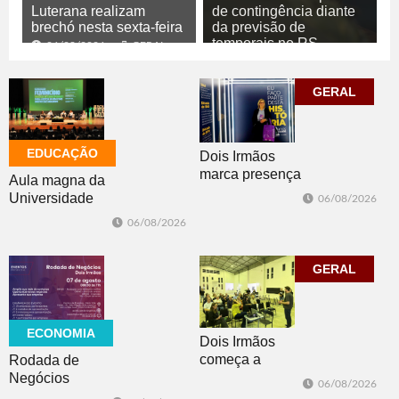
Luterana realizam
de contingência diante
brechó nesta sexta-feira
da previsão de
temporais no RS
06/08/2026
GERAL
06/08/2026
GERAL
GERAL
EDUCAÇÃO
Dois Irmãos
marca presença
Aula magna da
no evento
Universidade
06/08/2026
Cidade da
Feevale
06/08/2026
Advocacia em
mobiliza
Porto Alegre
comunidade
acadêmica em
GERAL
debate sobre o
feminicídio
ECONOMIA
Dois Irmãos
começa a
Rodada de
trabalhar na
Negócios
06/08/2026
atualização do
promovida pela