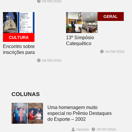
06/08/2026
Plano Municipal
ACI é nesta
de Turismo
sexta-feira em
Dois Irmãos
GERAL
CULTURA
13º Simpósio
Catequético
Encontro sobre
inscrições para
06/08/2026
os editais da
06/08/2026
PNAB acontece
nesta sexta-feira
COLUNAS
Uma homenagem muito
especial no Prêmio Destaques
do Esporte – 2002
Opinião
29/05/2026