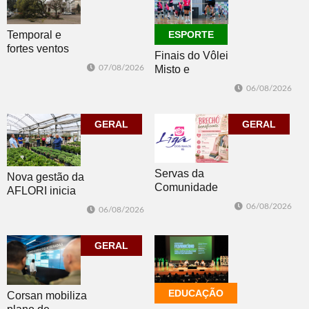
Temporal e
ESPORTE
fortes ventos
Finais do Vôlei
derrubam
07/08/2026
Misto e
árvores e
Feminino
deixam parte da
06/08/2026
movimentam
cidade sem luz
Morro Reuter
GERAL
nesta sexta
GERAL
Servas da
Nova gestão da
Comunidade
AFLORI inicia
Luterana
com visita
06/08/2026
06/08/2026
realizam brechó
técnica e posse
nesta sexta-feira
da diretoria
GERAL
EDUCAÇÃO
Corsan mobiliza