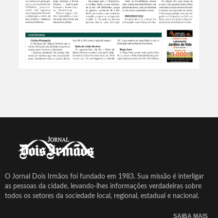
O Jornal Dois Irmãos foi fundado em 1983. Sua missão é interligar
as pessoas da cidade, levando-lhes informações verdadeiras sobre
todos os setores da sociedade local, regional, estadual e nacional.
SAIBA MAIS