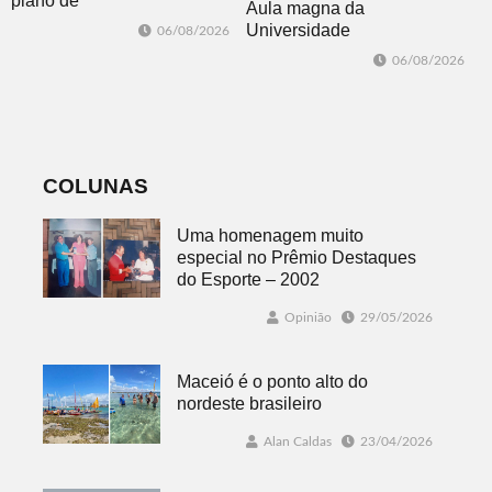
plano de
Aula magna da
contingência
Universidade
06/08/2026
diante da
Feevale
06/08/2026
previsão de
mobiliza
temporais no RS
comunidade
acadêmica em
debate sobre o
feminicídio
COLUNAS
Uma homenagem muito
especial no Prêmio Destaques
do Esporte – 2002
Opinião
29/05/2026
Maceió é o ponto alto do
nordeste brasileiro
Alan Caldas
23/04/2026