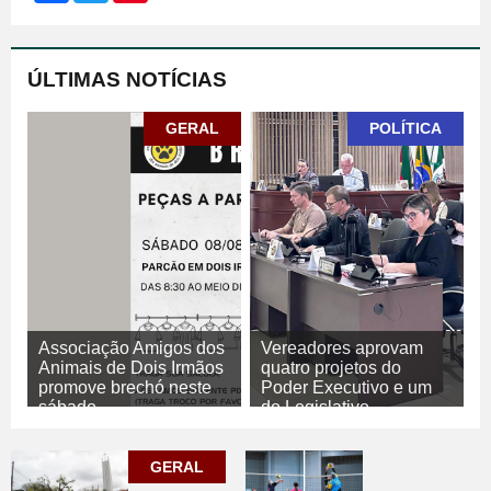
ÚLTIMAS NOTÍCIAS
GERAL
POLÍTICA
Associação Amigos dos
Vereadores aprovam
Animais de Dois Irmãos
quatro projetos do
promove brechó neste
Poder Executivo e um
sábado
do Legislativo
07/08/2026
GERAL
07/08/2026
POLÍTICA
GERAL