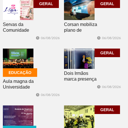
GERAL
GERAL
Corsan mobiliza
Servas da
plano de
Comunidade
contingência
Luterana
06/08/2026
06/08/2026
diante da
realizam brechó
previsão de
nesta sexta-feira
temporais no RS
GERAL
EDUCAÇÃO
Dois Irmãos
marca presença
Aula magna da
no evento
Universidade
06/08/2026
Cidade da
Feevale
06/08/2026
Advocacia em
mobiliza
Porto Alegre
comunidade
acadêmica em
GERAL
debate sobre o
feminicídio