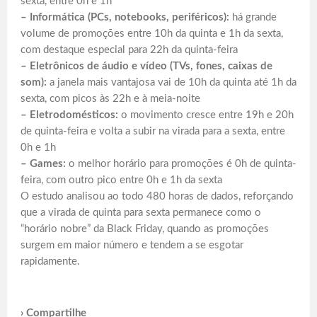
sexta, entre 0h e 1h
– Informática (PCs, notebooks, periféricos):
há grande
volume de promoções entre 10h da quinta e 1h da sexta,
com destaque especial para 22h da quinta-feira
– Eletrônicos de áudio e vídeo (TVs, fones, caixas de
som):
a janela mais vantajosa vai de 10h da quinta até 1h da
sexta, com picos às 22h e à meia-noite
– Eletrodomésticos:
o movimento cresce entre 19h e 20h
de quinta-feira e volta a subir na virada para a sexta, entre
0h e 1h
– Games:
o melhor horário para promoções é 0h de quinta-
feira, com outro pico entre 0h e 1h da sexta
O estudo analisou ao todo 480 horas de dados, reforçando
que a virada de quinta para sexta permanece como o
“horário nobre” da Black Friday, quando as promoções
surgem em maior número e tendem a se esgotar
rapidamente.
› Compartilhe