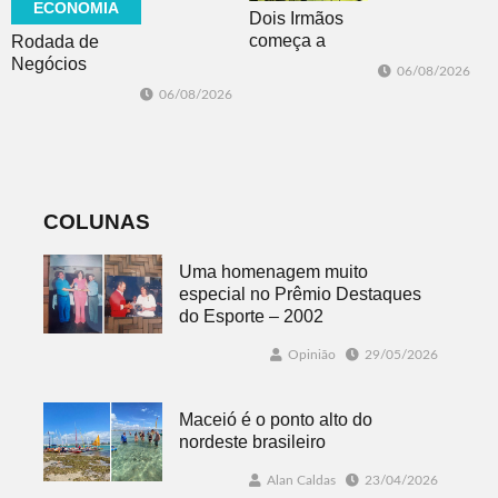
ECONOMIA
Dois Irmãos
começa a
Rodada de
trabalhar na
Negócios
06/08/2026
atualização do
promovida pela
06/08/2026
Plano Municipal
ACI é nesta
de Turismo
sexta-feira em
Dois Irmãos
COLUNAS
Uma homenagem muito
especial no Prêmio Destaques
do Esporte – 2002
Opinião
29/05/2026
Maceió é o ponto alto do
nordeste brasileiro
Alan Caldas
23/04/2026