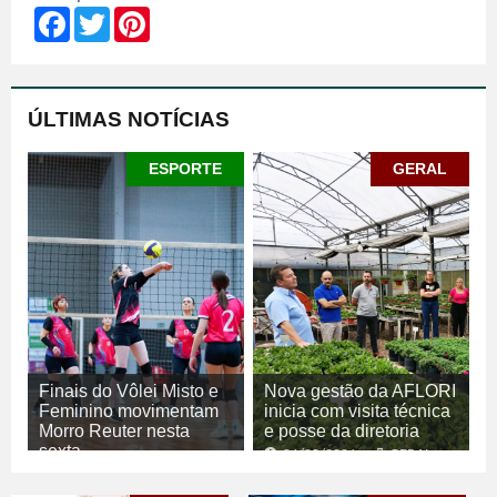
Facebook
Twitter
Pinterest
ÚLTIMAS NOTÍCIAS
ESPORTE
GERAL
Finais do Vôlei Misto e
Nova gestão da AFLORI
Feminino movimentam
inicia com visita técnica
Morro Reuter nesta
e posse da diretoria
sexta
06/08/2026
GERAL
06/08/2026
ESPORTE