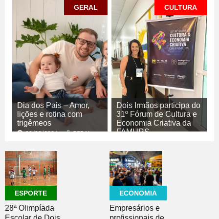
GERAL
CULTURA
Dia dos Pais – Amor,
Dois Irmãos participa do
lições e rotina com
31º Fórum de Cultura e
trigêmeos
Economia Criativa da
FAMURS
08/08/2026
GERAL
08/08/2026
CULTURA
ECONOMIA
ESPORTE
Empresários e
28ª Olimpíada
profissionais de
Escolar de Dois