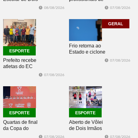
Dois Irmãos,
Irmãos retorna
07/08/2026
08/08/2026
Morro e Herval
com disputas de
prestigiam 27ª
Handebol Mirim
Construsul
GERAL
Frio retorna ao
ESPORTE
Estado e ciclone
se afasta para o
Prefeito recebe
07/08/2026
oceano no fim
atletas do EC
de semana
Morro Reuter,
07/08/2026
campeões do
Intermunicipal
Master 65+
ESPORTE
ESPORTE
Quartas de final
Aberto de Vôlei
da Copa do
de Dois Irmãos
Brasil 2026: veja
segue neste
07/08/2026
07/08/2026