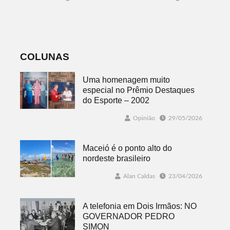
classificados,
sábado com
datas e detalhes
mais quatro
do sorteio
jogos
COLUNAS
Uma homenagem muito
especial no Prêmio Destaques
do Esporte – 2002
Opinião
29/05/2026
Maceió é o ponto alto do
nordeste brasileiro
Alan Caldas
23/04/2026
A telefonia em Dois Irmãos: NO
GOVERNADOR PEDRO
SIMON