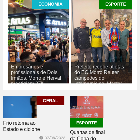
ECONOMIA
ESPORTE
Empresários e
Prefeito recebe atletas
profissionais de Dois
do EC Morro Reuter,
Irmãos, Morro e Herval
campeões do
prestigiam 27ª
Intermunicipal Master
Construsul
65+
07/08/2026
07/08/2026
GERAL
ECONOMIA
ESPORTE
Frio retorna ao
ESPORTE
Estado e ciclone
Quartas de final
se afasta para o
07/08/2026
da Copa do