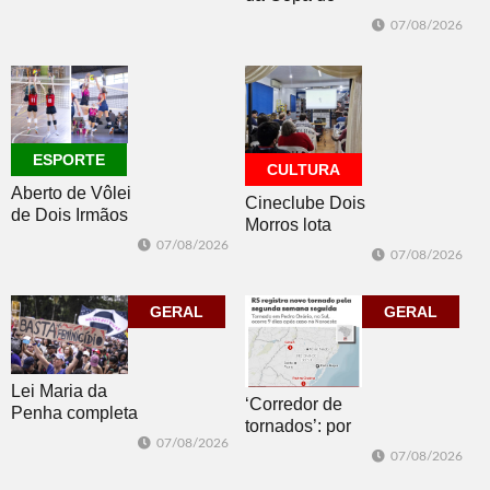
oceano no fim
Brasil 2026: veja
de semana
07/08/2026
classificados,
datas e detalhes
do sorteio
ESPORTE
CULTURA
Aberto de Vôlei
Cineclube Dois
de Dois Irmãos
Morros lota
segue neste
Biblioteca
07/08/2026
07/08/2026
sábado com
Pública com o
mais quatro
clássico “Um
jogos
GERAL
corpo que cai”
GERAL
Lei Maria da
‘Corredor de
Penha completa
tornados’: por
20 anos entre
07/08/2026
que o RS é a 2ª
avanços e
07/08/2026
região do
desafios