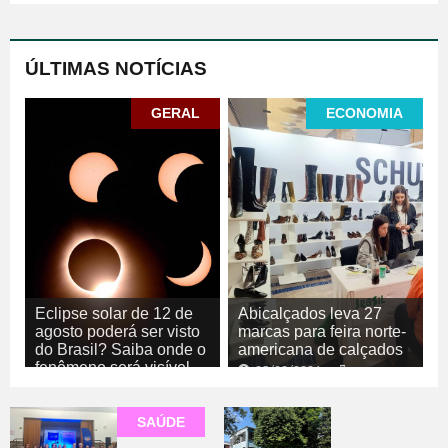
ÚLTIMAS NOTÍCIAS
GERAL
ECONOMIA
Eclipse solar de 12 de
Abicalçados leva 27
agosto poderá ser visto
marcas para feira norte-
do Brasil? Saiba onde o
americana de calçados
fenômeno será visível
05/08/2026
ECONOMIA
05/08/2026
GERAL
SAÚDE