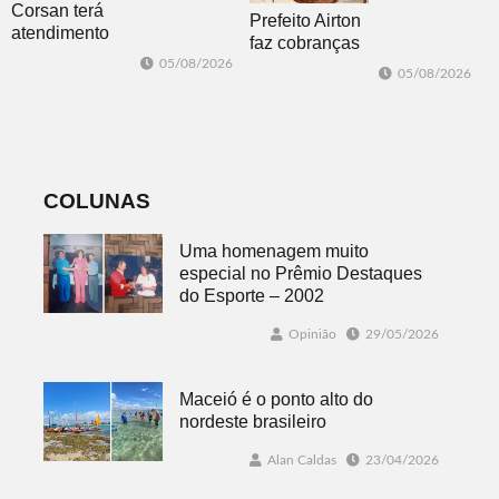
Corsan terá
Prefeito Airton
atendimento
faz cobranças
presencial em
sobre problemas
05/08/2026
05/08/2026
Morro Reuter
no
nas quartas-
abastecimento
feiras
de água
COLUNAS
Uma homenagem muito
especial no Prêmio Destaques
do Esporte – 2002
Opinião
29/05/2026
Maceió é o ponto alto do
nordeste brasileiro
Alan Caldas
23/04/2026