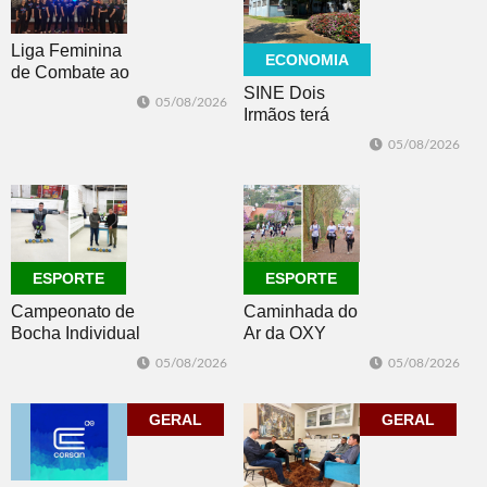
Liga Feminina
ECONOMIA
de Combate ao
SINE Dois
Câncer lança
05/08/2026
Irmãos terá
nova camiseta
seleção com 10
de
05/08/2026
oportunidades
conscientização
de emprego no
dia 10
ESPORTE
ESPORTE
Campeonato de
Caminhada do
Bocha Individual
Ar da OXY
conhece seus
reúne mais de
05/08/2026
05/08/2026
campeões em
150
Dois Irmãos
participantes em
GERAL
Morro Reuter
GERAL