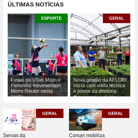
ÚLTIMAS NOTÍCIAS
ESPORTE
GERAL
Finais do Vôlei Misto e
Nova gestão da AFLORI
Feminino movimentam
inicia com visita técnica
Morro Reuter nesta
e posse da diretoria
sexta
06/08/2026
GERAL
06/08/2026
ESPORTE
GERAL
GERAL
Corsan mobiliza
Servas da