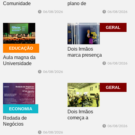
plano de
Comunidade
contingência
Luterana
06/08/2026
06/08/2026
diante da
realizam brechó
previsão de
nesta sexta-feira
temporais no RS
GERAL
EDUCAÇÃO
Dois Irmãos
marca presença
Aula magna da
no evento
Universidade
06/08/2026
Cidade da
Feevale
06/08/2026
Advocacia em
mobiliza
Porto Alegre
comunidade
acadêmica em
GERAL
debate sobre o
feminicídio
ECONOMIA
Dois Irmãos
começa a
Rodada de
trabalhar na
Negócios
06/08/2026
atualização do
promovida pela
06/08/2026