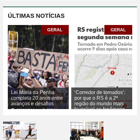
ÚLTIMAS NOTÍCIAS
GERAL
GERAL
Lei Maria da Penha
‘Corredor de tornados’:
completa 20 anos entre
por que o RS é a 2ª
avanços e desafios
região do mundo mais
favorável ao fenômeno
07/08/2026
GERAL
07/08/2026
GERAL