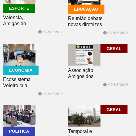
ESPORTE
EDUCAÇÃO
Valencia,
Reunião debate
Amigas do
novas diretrizes
Copo, Los
para a
07/08/2026
07/08/2026
Bandoleros e
Educação
Green Brush
Especial na
vencem no
perspectiva
GERAL
futsal
inclusiva
ECONOMIA
Associação
Amigos dos
Ecossistema
Animais de Dois
Veleiro cria
07/08/2026
Irmãos promove
Núcleo para
07/08/2026
brechó neste
posicionar Dois
sábado
Irmãos como
cidade
GERAL
globalmente
conectada
POLÍTICA
Temporal e