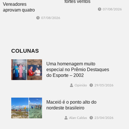
fortes ventos
Vereadores
derrubam
aprovam quatro
07/08/2026
árvores e
projetos do
07/08/2026
deixam parte da
Poder Executivo
cidade sem luz
e um do
Legislativo
COLUNAS
Uma homenagem muito
especial no Prêmio Destaques
do Esporte – 2002
Opinião
29/05/2026
Maceió é o ponto alto do
nordeste brasileiro
Alan Caldas
23/04/2026