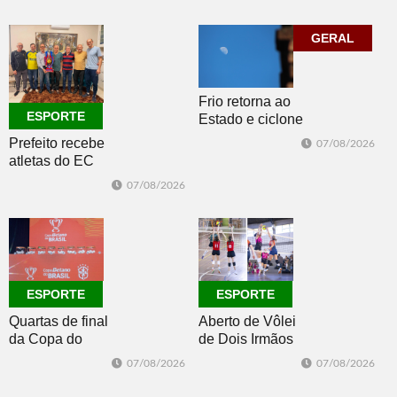
Morro e Herval
com disputas de
prestigiam 27ª
Handebol Mirim
Construsul
GERAL
Frio retorna ao
ESPORTE
Estado e ciclone
se afasta para o
Prefeito recebe
07/08/2026
oceano no fim
atletas do EC
de semana
Morro Reuter,
07/08/2026
campeões do
Intermunicipal
Master 65+
ESPORTE
ESPORTE
Quartas de final
Aberto de Vôlei
da Copa do
de Dois Irmãos
Brasil 2026: veja
segue neste
07/08/2026
07/08/2026
classificados,
sábado com
datas e detalhes
mais quatro