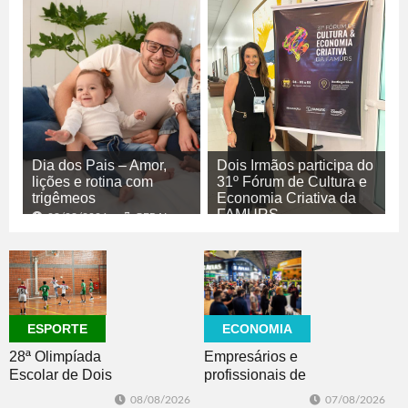
Dia dos Pais – Amor,
Dois Irmãos participa do
lições e rotina com
31º Fórum de Cultura e
trigêmeos
Economia Criativa da
FAMURS
08/08/2026
GERAL
08/08/2026
CULTURA
ECONOMIA
ESPORTE
Empresários e
28ª Olimpíada
profissionais de
Escolar de Dois
Dois Irmãos,
Irmãos retorna
07/08/2026
08/08/2026