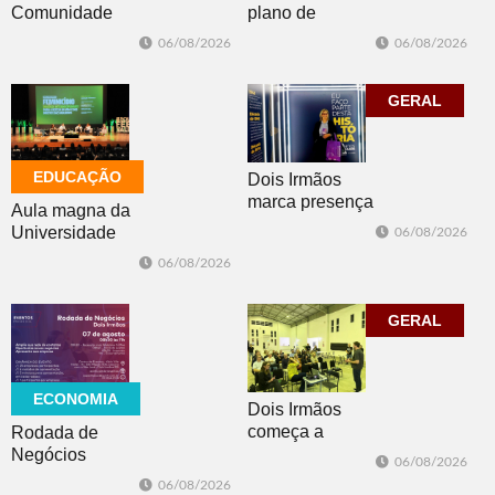
plano de
Comunidade
contingência
Luterana
06/08/2026
06/08/2026
diante da
realizam brechó
previsão de
nesta sexta-feira
temporais no RS
GERAL
EDUCAÇÃO
Dois Irmãos
marca presença
Aula magna da
no evento
Universidade
06/08/2026
Cidade da
Feevale
06/08/2026
Advocacia em
mobiliza
Porto Alegre
comunidade
acadêmica em
GERAL
debate sobre o
feminicídio
ECONOMIA
Dois Irmãos
começa a
Rodada de
trabalhar na
Negócios
06/08/2026
atualização do
promovida pela
06/08/2026