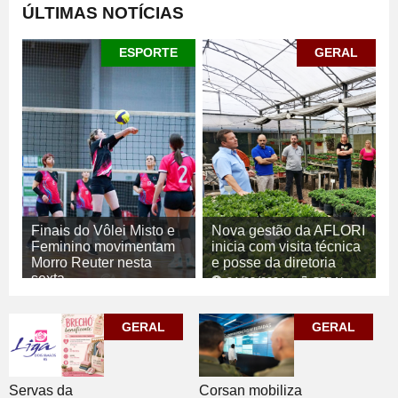
ÚLTIMAS NOTÍCIAS
ESPORTE
GERAL
Finais do Vôlei Misto e
Nova gestão da AFLORI
Feminino movimentam
inicia com visita técnica
Morro Reuter nesta
e posse da diretoria
sexta
06/08/2026
GERAL
06/08/2026
ESPORTE
GERAL
GERAL
Corsan mobiliza
Servas da