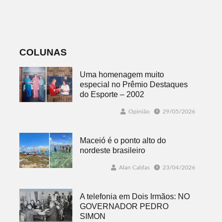
Plano Municipal
ACI é nesta
de Turismo
sexta-feira em
Dois Irmãos
COLUNAS
Uma homenagem muito
especial no Prêmio Destaques
do Esporte – 2002
Opinião
29/05/2026
Maceió é o ponto alto do
nordeste brasileiro
Alan Caldas
23/04/2026
A telefonia em Dois Irmãos: NO
GOVERNADOR PEDRO
SIMON