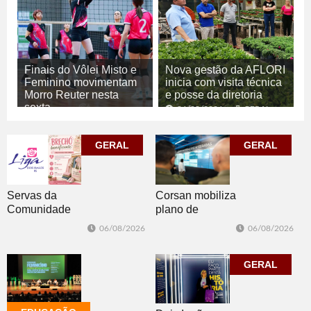
Finais do Vôlei Misto e
Nova gestão da AFLORI
Feminino movimentam
inicia com visita técnica
Morro Reuter nesta
e posse da diretoria
sexta
06/08/2026
GERAL
06/08/2026
ESPORTE
GERAL
GERAL
Corsan mobiliza
Servas da
plano de
Comunidade
contingência
Luterana
06/08/2026
06/08/2026
diante da
realizam brechó
previsão de
nesta sexta-feira
temporais no RS
GERAL