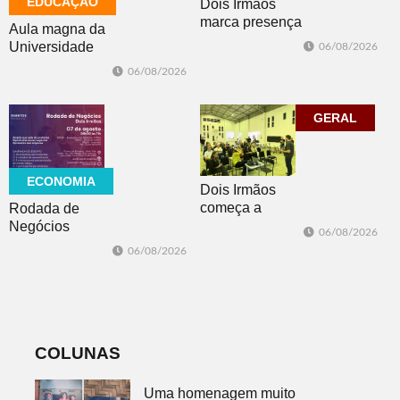
EDUCAÇÃO
Dois Irmãos
marca presença
Aula magna da
no evento
Universidade
06/08/2026
Cidade da
Feevale
06/08/2026
Advocacia em
mobiliza
Porto Alegre
comunidade
acadêmica em
GERAL
debate sobre o
feminicídio
ECONOMIA
Dois Irmãos
começa a
Rodada de
trabalhar na
Negócios
06/08/2026
atualização do
promovida pela
06/08/2026
Plano Municipal
ACI é nesta
de Turismo
sexta-feira em
Dois Irmãos
COLUNAS
Uma homenagem muito