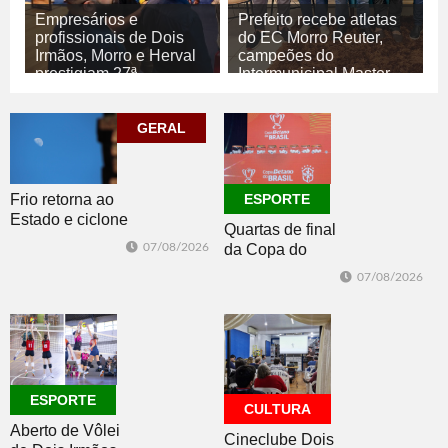
Empresários e
Prefeito recebe atletas
profissionais de Dois
do EC Morro Reuter,
Irmãos, Morro e Herval
campeões do
prestigiam 27ª
Intermunicipal Master
Construsul
65+
07/08/2026
07/08/2026
GERAL
ECONOMIA
ESPORTE
Frio retorna ao
ESPORTE
Estado e ciclone
Quartas de final
se afasta para o
07/08/2026
da Copa do
oceano no fim
Brasil 2026: veja
de semana
07/08/2026
classificados,
datas e detalhes
do sorteio
ESPORTE
CULTURA
Aberto de Vôlei
Cineclube Dois