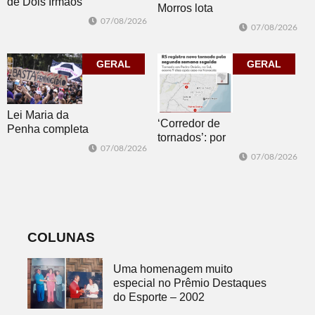
de Dois Irmãos
Morros lota
segue neste
Biblioteca
07/08/2026
07/08/2026
sábado com
Pública com o
mais quatro
clássico “Um
jogos
GERAL
corpo que cai”
GERAL
Lei Maria da
‘Corredor de
Penha completa
tornados’: por
20 anos entre
07/08/2026
que o RS é a 2ª
avanços e
07/08/2026
região do
desafios
mundo mais
favorável ao
fenômeno
COLUNAS
Uma homenagem muito
especial no Prêmio Destaques
do Esporte – 2002