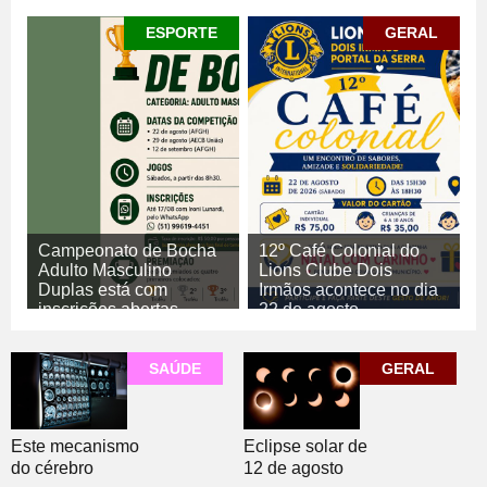
ESPORTE
GERAL
Campeonato de Bocha
12º Café Colonial do
Adulto Masculino
Lions Clube Dois
Duplas está com
Irmãos acontece no dia
inscrições abertas
22 de agosto
06/08/2026
06/08/2026
GERAL
ESPORTE
SAÚDE
GERAL
Este mecanismo
Eclipse solar de
do cérebro
12 de agosto