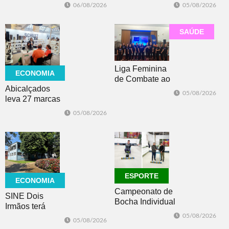
ajuda você a se
poderá ser visto
06/08/2026
05/08/2026
manter motivado
do Brasil? Saiba
onde o
fenômeno será
SAÚDE
visível
Liga Feminina
ECONOMIA
de Combate ao
Abicalçados
Câncer lança
05/08/2026
leva 27 marcas
nova camiseta
para feira norte-
de
05/08/2026
americana de
conscientização
calçados
ESPORTE
ECONOMIA
Campeonato de
SINE Dois
Bocha Individual
Irmãos terá
conhece seus
seleção com 10
05/08/2026
05/08/2026
campeões em
oportunidades