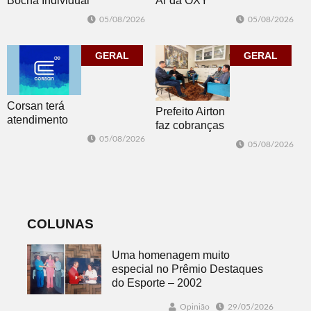
Bocha Individual
Ar da OXY
conhece seus
reúne mais de
05/08/2026
05/08/2026
campeões em
150
Dois Irmãos
participantes em
GERAL
Morro Reuter
GERAL
Corsan terá
Prefeito Airton
atendimento
faz cobranças
presencial em
sobre problemas
05/08/2026
05/08/2026
Morro Reuter
no
nas quartas-
abastecimento
feiras
de água
COLUNAS
Uma homenagem muito
especial no Prêmio Destaques
do Esporte – 2002
Opinião
29/05/2026