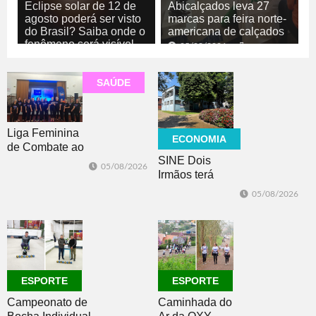
Eclipse solar de 12 de
Abicalçados leva 27
agosto poderá ser visto
marcas para feira norte-
do Brasil? Saiba onde o
americana de calçados
fenômeno será visível
05/08/2026
ECONOMIA
05/08/2026
GERAL
SAÚDE
Liga Feminina
ECONOMIA
de Combate ao
SINE Dois
Câncer lança
05/08/2026
Irmãos terá
nova camiseta
seleção com 10
de
05/08/2026
oportunidades
conscientização
de emprego no
dia 10
ESPORTE
ESPORTE
Campeonato de
Caminhada do