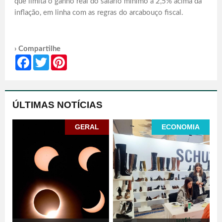
que limita o ganho real do salário mínimo a 2,5% acima da
inflação, em linha com as regras do arcabouço fiscal.
› Compartilhe
Facebook
Twitter
Pinterest
ÚLTIMAS NOTÍCIAS
GERAL
ECONOMIA