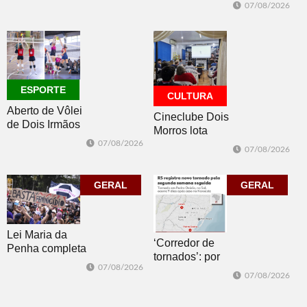
Brasil 2026: veja
de semana
07/08/2026
classificados,
datas e detalhes
do sorteio
ESPORTE
CULTURA
Aberto de Vôlei
Cineclube Dois
de Dois Irmãos
Morros lota
segue neste
Biblioteca
07/08/2026
07/08/2026
sábado com
Pública com o
mais quatro
clássico “Um
jogos
GERAL
corpo que cai”
GERAL
Lei Maria da
‘Corredor de
Penha completa
tornados’: por
20 anos entre
07/08/2026
que o RS é a 2ª
avanços e
07/08/2026
região do
desafios
mundo mais