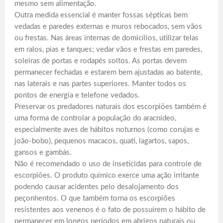
mesmo sem alimentação.
Outra medida essencial é manter fossas sépticas bem
vedadas e paredes externas e muros rebocados, sem vãos
ou frestas. Nas áreas internas de domicílios, utilizar telas
em ralos, pias e tanques; vedar vãos e frestas em paredes,
soleiras de portas e rodapés soltos. As portas devem
permanecer fechadas e estarem bem ajustadas ao batente,
nas laterais e nas partes superiores. Manter todos os
pontos de energia e telefone vedados.
Preservar os predadores naturais dos escorpiões também é
uma forma de controlar a população do aracnídeo,
especialmente aves de hábitos noturnos (como corujas e
joão-bobo), pequenos macacos, quati, lagartos, sapos,
gansos e gambás.
Não é recomendado o uso de inseticidas para controle de
escorpiões. O produto químico exerce uma ação irritante
podendo causar acidentes pelo desalojamento dos
peçonhentos. O que também torna os escorpiões
resistentes aos venenos é o fato de possuírem o hábito de
permanecer em longos períodos em abrigos naturais ou