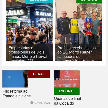
Empresários e
Prefeito recebe atletas
profissionais de Dois
do EC Morro Reuter,
Irmãos, Morro e Herval
campeões do
prestigiam 27ª
Intermunicipal Master
Construsul
65+
07/08/2026
07/08/2026
GERAL
ECONOMIA
ESPORTE
Frio retorna ao
ESPORTE
Estado e ciclone
Quartas de final
se afasta para o
07/08/2026
da Copa do
oceano no fim