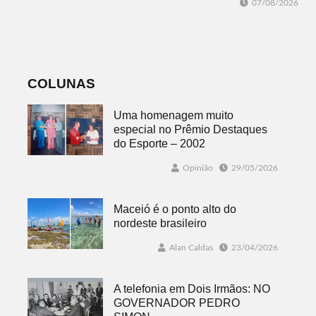
avanços e
07/08/2026
região do
desafios
mundo mais
favorável ao
fenômeno
COLUNAS
Uma homenagem muito
especial no Prêmio Destaques
do Esporte – 2002
Opinião
29/05/2026
Maceió é o ponto alto do
nordeste brasileiro
Alan Caldas
23/04/2026
A telefonia em Dois Irmãos: NO
GOVERNADOR PEDRO