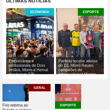
ÚLTIMAS NOTÍCIAS
ECONOMIA
ESPORTE
Empresários e
Prefeito recebe atletas
profissionais de Dois
do EC Morro Reuter,
Irmãos, Morro e Herval
campeões do
prestigiam 27ª
Intermunicipal Master
Construsul
65+
07/08/2026
07/08/2026
GERAL
ECONOMIA
ESPORTE
Frio retorna ao
ESPORTE