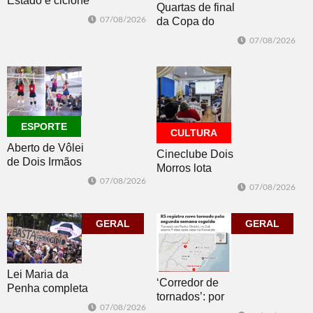
Estado e ciclone
Quartas de final
se afasta para o
07/08/2026
da Copa do
oceano no fim
Brasil 2026: veja
de semana
07/08/2026
classificados,
datas e detalhes
do sorteio
ESPORTE
CULTURA
Aberto de Vôlei
Cineclube Dois
de Dois Irmãos
Morros lota
segue neste
Biblioteca
07/08/2026
07/08/2026
sábado com
Pública com o
mais quatro
clássico “Um
jogos
GERAL
corpo que cai”
GERAL
Lei Maria da
‘Corredor de
Penha completa
tornados’: por
20 anos entre
07/08/2026
que o RS é a 2ª