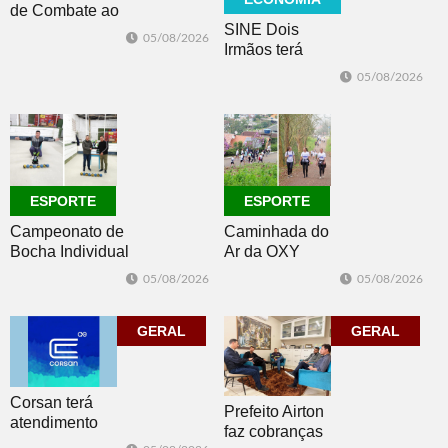
de Combate ao
SINE Dois
Câncer lança
05/08/2026
Irmãos terá
nova camiseta
seleção com 10
de
05/08/2026
oportunidades
conscientização
de emprego no
dia 10
ESPORTE
ESPORTE
Campeonato de
Caminhada do
Bocha Individual
Ar da OXY
conhece seus
reúne mais de
05/08/2026
05/08/2026
campeões em
150
Dois Irmãos
participantes em
GERAL
Morro Reuter
GERAL
Corsan terá
Prefeito Airton
atendimento
faz cobranças
presencial em