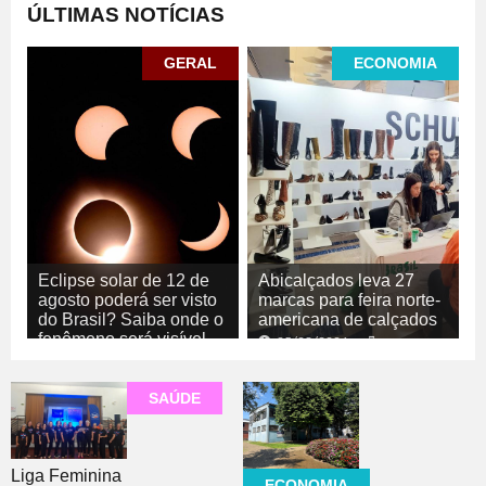
ÚLTIMAS NOTÍCIAS
GERAL
ECONOMIA
Eclipse solar de 12 de
Abicalçados leva 27
agosto poderá ser visto
marcas para feira norte-
do Brasil? Saiba onde o
americana de calçados
fenômeno será visível
05/08/2026
ECONOMIA
05/08/2026
GERAL
SAÚDE
Liga Feminina
ECONOMIA