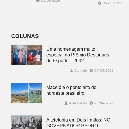
sobre problemas
05/08/2026
05/08/2026
Morro Reuter
no
nas quartas-
abastecimento
feiras
de água
COLUNAS
Uma homenagem muito
especial no Prêmio Destaques
do Esporte – 2002
Opinião
29/05/2026
Maceió é o ponto alto do
nordeste brasileiro
Alan Caldas
23/04/2026
A telefonia em Dois Irmãos: NO
GOVERNADOR PEDRO