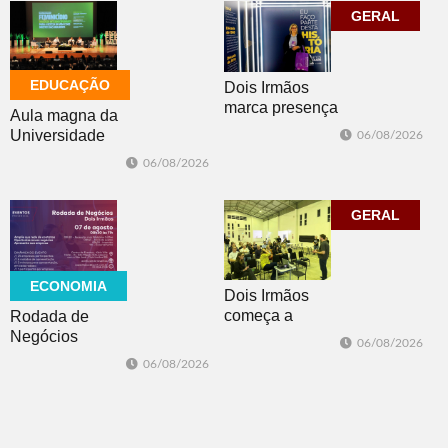
temporais no RS
GERAL
EDUCAÇÃO
Dois Irmãos
marca presença
Aula magna da
no evento
Universidade
06/08/2026
Cidade da
Feevale
06/08/2026
Advocacia em
mobiliza
Porto Alegre
comunidade
acadêmica em
GERAL
debate sobre o
feminicídio
ECONOMIA
Dois Irmãos
começa a
Rodada de
trabalhar na
Negócios
06/08/2026
atualização do
promovida pela
06/08/2026
Plano Municipal
ACI é nesta
de Turismo
sexta-feira em
Dois Irmãos