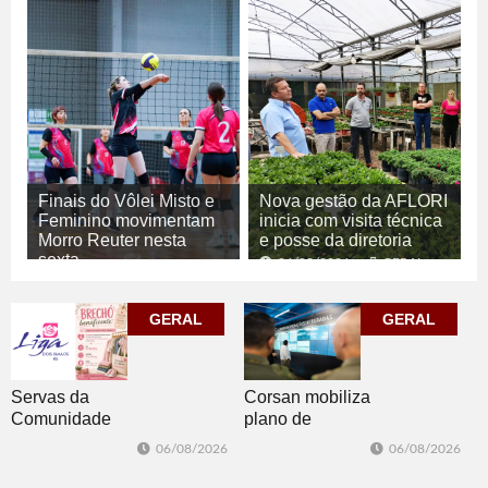
Finais do Vôlei Misto e
Nova gestão da AFLORI
Feminino movimentam
inicia com visita técnica
Morro Reuter nesta
e posse da diretoria
sexta
06/08/2026
GERAL
06/08/2026
ESPORTE
GERAL
GERAL
Corsan mobiliza
Servas da
plano de
Comunidade
contingência
Luterana
06/08/2026
06/08/2026
diante da
realizam brechó
previsão de
nesta sexta-feira