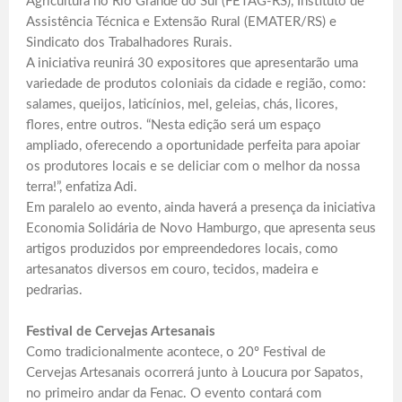
Agricultura no Rio Grande do Sul (FETAG-RS), Instituto de
Assistência Técnica e Extensão Rural (EMATER/RS) e
Sindicato dos Trabalhadores Rurais.
A iniciativa reunirá 30 expositores que apresentarão uma
variedade de produtos coloniais da cidade e região, como:
salames, queijos, laticínios, mel, geleias, chás, licores,
flores, entre outros. “Nesta edição será um espaço
ampliado, oferecendo a oportunidade perfeita para apoiar
os produtores locais e se deliciar com o melhor da nossa
terra!”, enfatiza Adi.
Em paralelo ao evento, ainda haverá a presença da iniciativa
Economia Solidária de Novo Hamburgo, que apresenta seus
artigos produzidos por empreendedores locais, como
artesanatos diversos em couro, tecidos, madeira e
pedrarias.
Festival de Cervejas Artesanais
Como tradicionalmente acontece, o 20º Festival de
Cervejas Artesanais ocorrerá junto à Loucura por Sapatos,
no primeiro andar da Fenac. O evento contará com