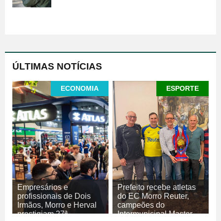
ÚLTIMAS NOTÍCIAS
ECONOMIA
ESPORTE
Empresários e
Prefeito recebe atletas
profissionais de Dois
do EC Morro Reuter,
Irmãos, Morro e Herval
campeões do
prestigiam 27ª
Intermunicipal Master