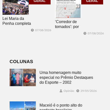
GERAL
corpo que cai”
GERAL
Lei Maria da
‘Corredor de
Penha completa
tornados’: por
20 anos entre
07/08/2026
que o RS é a 2ª
avanços e
07/08/2026
região do
desafios
mundo mais
favorável ao
fenômeno
COLUNAS
Uma homenagem muito
especial no Prêmio Destaques
do Esporte – 2002
Opinião
29/05/2026
Maceió é o ponto alto do