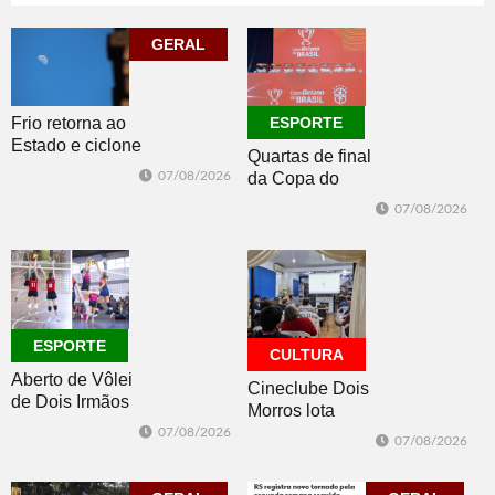
Construsul
65+
07/08/2026
07/08/2026
GERAL
ECONOMIA
ESPORTE
Frio retorna ao
ESPORTE
Estado e ciclone
Quartas de final
se afasta para o
07/08/2026
da Copa do
oceano no fim
Brasil 2026: veja
de semana
07/08/2026
classificados,
datas e detalhes
do sorteio
ESPORTE
CULTURA
Aberto de Vôlei
Cineclube Dois
de Dois Irmãos
Morros lota
segue neste
Biblioteca
07/08/2026
07/08/2026
sábado com
Pública com o
mais quatro
clássico “Um
jogos