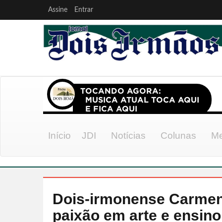
Assine
Entrar
Início
JDI
Notícias
Colunas
Me
Dois-irmonense Carmen
paixão em arte e ensino