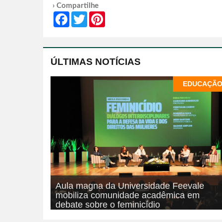
› Compartilhe
Facebook
Twitter
Pinterest
ÚLTIMAS NOTÍCIAS
EDUCAÇÃ
Aula magna da Universidade Feevale
mobiliza comunidade acadêmica em
debate sobre o feminicídio
06/08/2026
EDUCAÇÃO