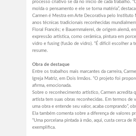
processo criativo se dá no início de cada trabalho
molda o pensamento e ele se torna matéria”, destaca
Carmen é Mestra em Arte Decorativa pelo Instituto 
anos técnicas tradicionais reconhecidas mundialme
Floral Francês; e Bauernmalerei, de origem alemã, e
expressão artística, como cerâmica, pintura em porce
vidro e fusing (fusão de vidro). “É difícil escolher a
resume.
Obra de destaque
Entre os trabalhos mais marcantes da carreira, Carm
Igreja Matriz, em Dois Irmãos. “O projeto foi proporc
afirma, emocionada.
Sobre o reconhecimento artístico, Carmen acredita q
artista tem suas obras reconhecidas. Em termos de 
uma obra e entende seu valor, acaba comprando”, ob
Ela também comenta sobre a diferença de valores p
“Uma porcelana pintada à mão, aqui, custa cerca de
exemplifica.