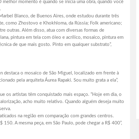
. “O melhor momento é quando se inicia uma obra, quando você
.
Marbel Blanco, de Buenos Aires, onde estudou durante três
nte, como Zhostovo e Khokhloma, da Rússia; Folk americano;
ntre outras. Além disso, atua com diversas formas de
lana, pintura em tela com óleo e acrílico, mosaico, pintura em
 técnica de que mais gosto. Pinto em qualquer substrato”,
en destaca o mosaico de São Miguel, localizado em frente à
ionado pela arquiteta Áurea Rapaki. Sou muito grata a ela”,
ue os artistas têm conquistado mais espaço. “Hoje em dia, o
valorização, acho muito relativo. Quando alguém deseja muito
serva.
raticados na região em comparação com grandes centros.
 R$ 150. A mesma peça, em São Paulo, pode chegar a R$ 400”,