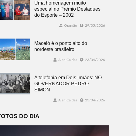
Uma homenagem muito
especial no Prêmio Destaques
do Esporte – 2002
Opinião
29/05/2026
Maceió é o ponto alto do
nordeste brasileiro
Alan Caldas
23/04/2026
A telefonia em Dois Irmãos: NO
GOVERNADOR PEDRO
SIMON
Alan Caldas
23/04/2026
FOTOS DO DIA