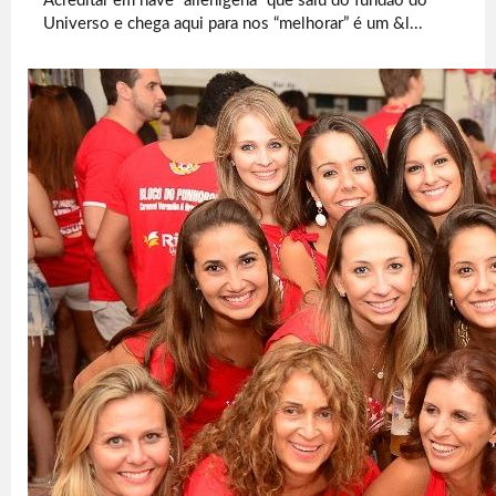
Acreditar em nave “alienígena” que saiu do fundão do
Universo e chega aqui para nos “melhorar” é um &l...