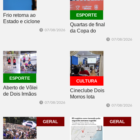
Frio retorna ao
ESPORTE
Estado e ciclone
Quartas de final
se afasta para o
07/08/2026
da Copa do
oceano no fim
Brasil 2026: veja
de semana
07/08/2026
classificados,
datas e detalhes
do sorteio
ESPORTE
CULTURA
Aberto de Vôlei
Cineclube Dois
de Dois Irmãos
Morros lota
segue neste
Biblioteca
07/08/2026
07/08/2026
sábado com
Pública com o
mais quatro
clássico “Um
jogos
GERAL
corpo que cai”
GERAL