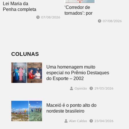
Lei Maria da
‘Corredor de
Penha completa
tornados’: por
20 anos entre
07/08/2026
que o RS é a 2ª
avanços e
07/08/2026
região do
desafios
mundo mais
favorável ao
fenômeno
COLUNAS
Uma homenagem muito
especial no Prêmio Destaques
do Esporte – 2002
Opinião
29/05/2026
Maceió é o ponto alto do
nordeste brasileiro
Alan Caldas
23/04/2026