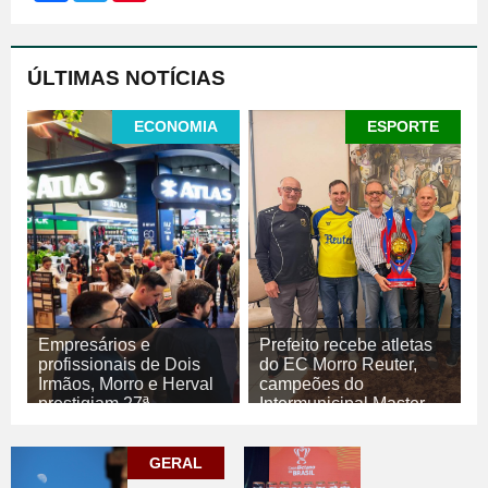
ÚLTIMAS NOTÍCIAS
ECONOMIA
ESPORTE
Empresários e
Prefeito recebe atletas
profissionais de Dois
do EC Morro Reuter,
Irmãos, Morro e Herval
campeões do
prestigiam 27ª
Intermunicipal Master
Construsul
65+
07/08/2026
07/08/2026
GERAL
ECONOMIA
ESPORTE