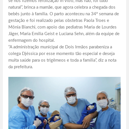
se nós fizemos fertilização in vitro, mas não, foi tudo
natural”, brinca a mamãe, que agora celebra a chegada dos
bebês junto à família. O parto aconteceu na 34ª semana de
gestação e foi realizado pelas obstetras Paola Troes e
Mônia Bianchi, com apoio das pediatras Maria de Lourdes
Jäger, Maria Emília Geist e Luciana Sehn, além da equipe de
enfermagem do hospital.
“A administração municipal de Dois Irmãos parabeniza a
colega Djéssica por esse momento tão especial e deseja
muita saúde para os trigêmeos e toda a família”, diz a nota
da prefeitura.