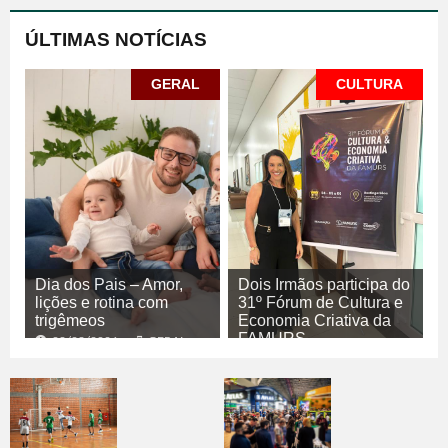
ÚLTIMAS NOTÍCIAS
GERAL
CULTURA
Dia dos Pais – Amor,
Dois Irmãos participa do
lições e rotina com
31º Fórum de Cultura e
trigêmeos
Economia Criativa da
FAMURS
08/08/2026
GERAL
08/08/2026
CULTURA