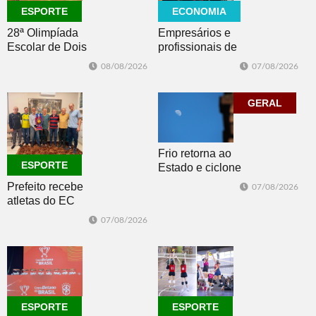
ECONOMIA
ESPORTE
Empresários e
28ª Olimpíada
profissionais de
Escolar de Dois
Dois Irmãos,
Irmãos retorna
07/08/2026
08/08/2026
Morro e Herval
com disputas de
prestigiam 27ª
Handebol Mirim
Construsul
GERAL
Frio retorna ao
ESPORTE
Estado e ciclone
se afasta para o
Prefeito recebe
07/08/2026
oceano no fim
atletas do EC
de semana
Morro Reuter,
07/08/2026
campeões do
Intermunicipal
Master 65+
ESPORTE
ESPORTE