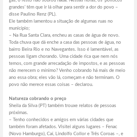
gás, o resto não sobrou nada. Nessas horas, os ‘políticos
grandes’ têm que ir lá olhar para sentir a dor do povo –
disse Paulino Renz (PL).
Ele também lamentou a situação de algumas ruas no
município;
– Na Rua Santa Clara, encheu as casas de água de novo.
Toda chuva que dá enche a casa das pessoas de água, no
bairro Beira Rio e no Navegantes. Isso é lamentável, as
pessoas ligam chorando. Uma cidade rica que nem nós
temos, com grande arrecadação de impostos, e as pessoas
não merecem o mínimo? Venho cobrando há mais de meio
ano essa obra; eles vão lá, começam e não terminam. O
povo não merece essas coisas – declarou.
Natureza cobrando o preço
Sheila da Silva (PT) também trouxe relatos de pessoas
próximas.
– Tenho conhecidos e amigos em várias cidades que
também foram afetados. Visitei alguns lugares – Fenac
(Novo Hamburgo), Caí, Lindolfo Collor e Três Coroas –, e