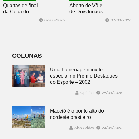
Quartas de final
Aberto de Vôlei
da Copa do
de Dois Irmãos
Brasil 2026: veja
segue neste
07/08/2026
07/08/2026
classificados,
sábado com
datas e detalhes
mais quatro
do sorteio
jogos
COLUNAS
Uma homenagem muito
especial no Prêmio Destaques
do Esporte – 2002
Opinião
29/05/2026
Maceió é o ponto alto do
nordeste brasileiro
Alan Caldas
23/04/2026