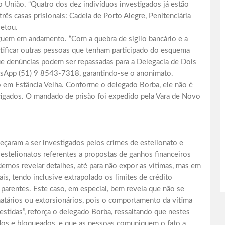
 União. “Quatro dos dez indivíduos investigados já estão
s casas prisionais: Cadeia de Porto Alegre, Penitenciária
letou.
eguem em andamento. “Com a quebra de sigilo bancário e a
ntificar outras pessoas que tenham participado do esquema
que denúncias podem ser repassadas para a Delegacia de Dois
sApp (51) 9 8543-7318, garantindo-se o anonimato.
o em Estância Velha. Conforme o delegado Borba, ele não é
tigados. O mandado de prisão foi expedido pela Vara de Novo
eçaram a ser investigados pelos crimes de estelionato e
 estelionatos referentes a propostas de ganhos financeiros
emos revelar detalhes, até para não expor as vítimas, mas em
is, tendo inclusive extrapolado os limites de crédito
 parentes. Este caso, em especial, bem revela que não se
natários ou extorsionários, pois o comportamento da vítima
estidas”, reforça o delegado Borba, ressaltando que nestes
ados e bloqueados, e que as pessoas comuniquem o fato a