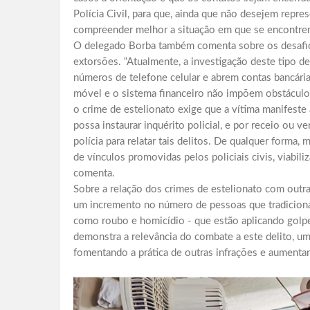
Polícia Civil, para que, ainda que não desejem repr
compreender melhor a situação em que se encontre
O delegado Borba também comenta sobre os desafios
extorsões. “Atualmente, a investigação deste tipo d
números de telefone celular e abrem contas bancári
móvel e o sistema financeiro não impõem obstáculos 
o crime de estelionato exige que a vítima manifeste 
possa instaurar inquérito policial, e por receio o
polícia para relatar tais delitos. De qualquer forma
de vínculos promovidas pelos policiais civis, viabi
comenta.
Sobre a relação dos crimes de estelionato com out
um incremento no número de pessoas que tradiciona
como roubo e homicídio - que estão aplicando golpe
demonstra a relevância do combate a este delito, u
fomentando a prática de outras infrações e aumentan