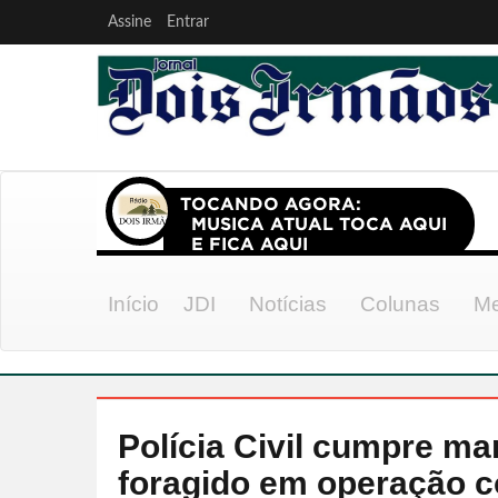
Assine
Entrar
Início
JDI
Notícias
Colunas
Me
Polícia Civil cumpre ma
foragido em operação co