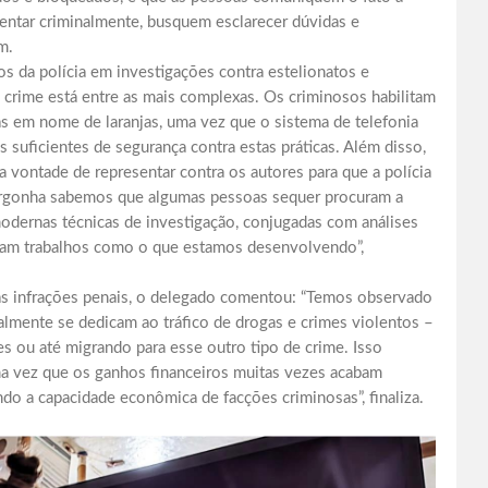
esentar criminalmente, busquem esclarecer dúvidas e
m.
 da polícia em investigações contra estelionatos e
e crime está entre as mais complexas. Os criminosos habilitam
as em nome de laranjas, uma vez que o sistema de telefonia
suficientes de segurança contra estas práticas. Além disso,
a vontade de representar contra os autores para que a polícia
u vergonha sabemos que algumas pessoas sequer procuram a
, modernas técnicas de investigação, conjugadas com análises
lizam trabalhos como o que estamos desenvolvendo”,
ras infrações penais, o delegado comentou: “Temos observado
lmente se dedicam ao tráfico de drogas e crimes violentos –
s ou até migrando para esse outro tipo de crime. Isso
ma vez que os ganhos financeiros muitas vezes acabam
do a capacidade econômica de facções criminosas”, finaliza.