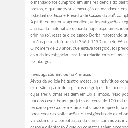
o mandado foi cumprido em uma residência do bairro
presos, o que motivou a execução de mandados em trê
Estadual do Jacuí e Presídio de Caxias do Sul”, comp
A partir do material apreendido, as investigações s
análise do material apreendido hoje, esperamos ide
criminoso”, ressalta o delegado Borba, reforçando 
Irmãos pelo telefone (51) 3564-1190 ou pelo What
O homem de 28 anos, que estava foragido, foi pres
alvo da investigação, mas tem relação com os inves
Hamburgo.
Investigação iniciou há 4 meses
Alvos da polícia há quatro meses, os indivíduos com
extorsão a partir de registros de golpes dos nudes e
cujas três vítimas residem em Dois Irmãos. “Não pod
um dos casos houve prejuízo de cerca de 100 mil rea
bancário pessoal, e a vítima solicitado empréstimo a
pode ceder às solicitações ou exigências de estelio
vai estimular a perpetuação do crime, com novas inv
casos a orientação é que os contatos sejam encerr