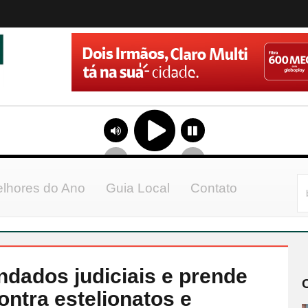
lhores do Ano
Guia Local
Contato
ndados judiciais e prende
ntra estelionatos e