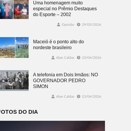
Uma homenagem muito
especial no Prêmio Destaques
do Esporte – 2002
Opinião
29/05/2026
Maceió é o ponto alto do
nordeste brasileiro
Alan Caldas
23/04/2026
A telefonia em Dois Irmãos: NO
GOVERNADOR PEDRO
SIMON
Alan Caldas
23/04/2026
FOTOS DO DIA