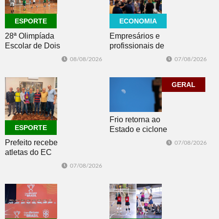
ECONOMIA
ESPORTE
Empresários e
28ª Olimpíada
profissionais de
Escolar de Dois
Dois Irmãos,
Irmãos retorna
07/08/2026
08/08/2026
Morro e Herval
com disputas de
prestigiam 27ª
Handebol Mirim
Construsul
GERAL
Frio retorna ao
ESPORTE
Estado e ciclone
se afasta para o
Prefeito recebe
07/08/2026
oceano no fim
atletas do EC
de semana
Morro Reuter,
07/08/2026
campeões do
Intermunicipal
Master 65+