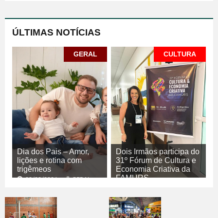
ÚLTIMAS NOTÍCIAS
GERAL
CULTURA
Dia dos Pais – Amor,
Dois Irmãos participa do
lições e rotina com
31º Fórum de Cultura e
trigêmeos
Economia Criativa da
FAMURS
08/08/2026
GERAL
08/08/2026
CULTURA