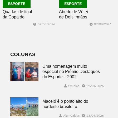
ESPORTE
ESPORTE
Quartas de final
Aberto de Vôlei
da Copa do
de Dois Irmãos
Brasil 2026: veja
segue neste
07/08/2026
07/08/2026
classificados,
sábado com
datas e detalhes
mais quatro
do sorteio
jogos
COLUNAS
Uma homenagem muito
especial no Prêmio Destaques
do Esporte – 2002
Opinião
29/05/2026
Maceió é o ponto alto do
nordeste brasileiro
Alan Caldas
23/04/2026