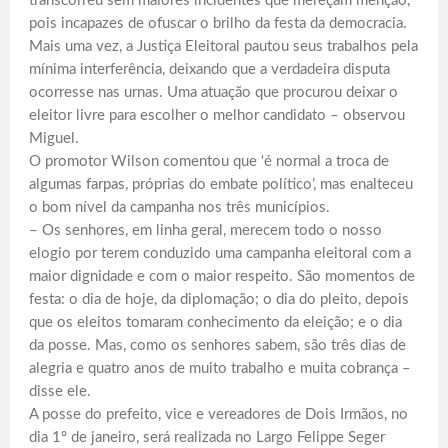
transcorreu sem maiores incidentes que mereçam menção,
pois incapazes de ofuscar o brilho da festa da democracia.
Mais uma vez, a Justiça Eleitoral pautou seus trabalhos pela
mínima interferência, deixando que a verdadeira disputa
ocorresse nas urnas. Uma atuação que procurou deixar o
eleitor livre para escolher o melhor candidato – observou
Miguel.
O promotor Wilson comentou que ‘é normal a troca de
algumas farpas, próprias do embate político’, mas enalteceu
o bom nível da campanha nos três municípios.
– Os senhores, em linha geral, merecem todo o nosso
elogio por terem conduzido uma campanha eleitoral com a
maior dignidade e com o maior respeito. São momentos de
festa: o dia de hoje, da diplomação; o dia do pleito, depois
que os eleitos tomaram conhecimento da eleição; e o dia
da posse. Mas, como os senhores sabem, são três dias de
alegria e quatro anos de muito trabalho e muita cobrança –
disse ele.
A posse do prefeito, vice e vereadores de Dois Irmãos, no
dia 1º de janeiro, será realizada no Largo Felippe Seger