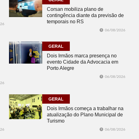
Corsan mobiliza plano de
contingência diante da previsão de
temporais no RS
026
06/08/2026
GERAL
Dois Irmãos marca presença no
evento Cidade da Advocacia em
Porto Alegre
06/08/2026
026
GERAL
Dois Irmãos começa a trabalhar na
atualização do Plano Municipal de
Turismo
026
06/08/2026