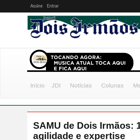
Assine
Entrar
Início
JDI
Notícias
Colunas
Me
SAMU de Dois Irmãos: 
agilidade e expertise