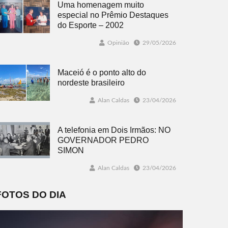
Uma homenagem muito
especial no Prêmio Destaques
do Esporte – 2002
Opinião
29/05/2026
Maceió é o ponto alto do
nordeste brasileiro
Alan Caldas
23/04/2026
A telefonia em Dois Irmãos: NO
GOVERNADOR PEDRO
SIMON
Alan Caldas
23/04/2026
FOTOS DO DIA