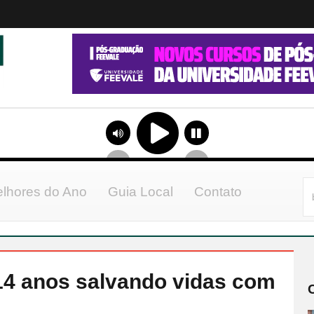
lhores do Ano
Guia Local
Contato
14 anos salvando vidas com