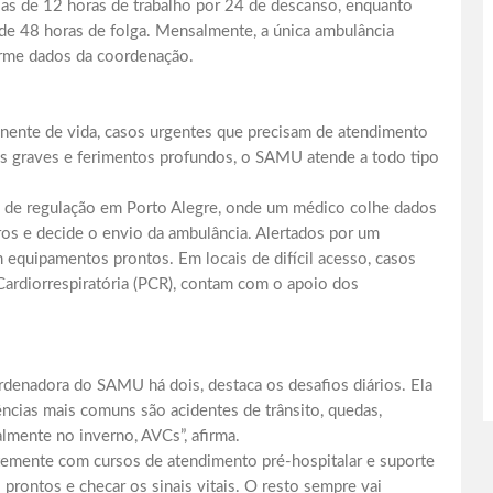
as de 12 horas de trabalho por 24 de descanso, enquanto
de 48 horas de folga. Mensalmente, a única ambulância
orme dados da coordenação.
nente de vida, casos urgentes que precisam de atendimento
mas graves e ferimentos profundos, o SAMU atende a todo tipo
al de regulação em Porto Alegre, onde um médico colhe dados
rros e decide o envio da ambulância. Alertados por um
m equipamentos prontos. Em locais de difícil acesso, casos
Cardiorrespiratória (PCR), contam com o apoio dos
rdenadora do SAMU há dois, destaca os desafios diários. Ela
rências mais comuns são acidentes de trânsito, quedas,
almente no inverno, AVCs”, afirma.
temente com cursos de atendimento pré-hospitalar e suporte
prontos e checar os sinais vitais. O resto sempre vai