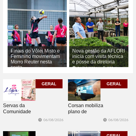
Finais do Vôlei Misto e
Nova gestão da AFLORI
Feminino movimentam
inicia com visita técnica
Morro Reuter nesta
e posse da diretoria
sexta
06/08/2026
GERAL
06/08/2026
ESPORTE
GERAL
GERAL
Corsan mobiliza
Servas da
plano de
Comunidade
contingência
Luterana
06/08/2026
06/08/2026
diante da
realizam brechó
previsão de
nesta sexta-feira
temporais no RS
GERAL