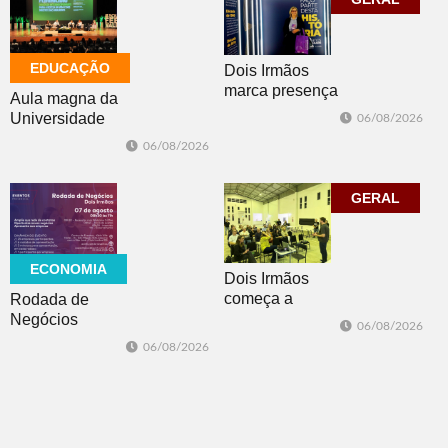
EDUCAÇÃO
Dois Irmãos
marca presença
Aula magna da
no evento
Universidade
06/08/2026
Cidade da
Feevale
06/08/2026
Advocacia em
mobiliza
Porto Alegre
comunidade
acadêmica em
GERAL
debate sobre o
feminicídio
ECONOMIA
Dois Irmãos
começa a
Rodada de
trabalhar na
Negócios
06/08/2026
atualização do
promovida pela
06/08/2026
Plano Municipal
ACI é nesta
de Turismo
sexta-feira em
Dois Irmãos