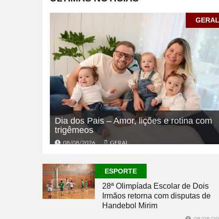
GERA
Dia dos Pais – Amor, lições e rotina com
trigêmeos
08/08/2026
GERAL
ESPORTE
28ª Olimpíada Escolar de Dois
Irmãos retorna com disputas de
Handebol Mirim