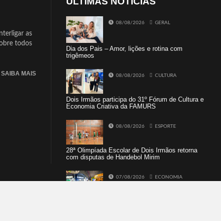
ÚLTIMAS NOTÍCIAS
08/08/2026
GERAL
terligar as
sobre todos
Dia dos Pais – Amor, lições e rotina com
trigêmeos
SAIBA MAIS
08/08/2026
CULTURA
Dois Irmãos participa do 31º Fórum de Cultura e
Economia Criativa da FAMURS
08/08/2026
ESPORTE
28ª Olimpíada Escolar de Dois Irmãos retorna
com disputas de Handebol Mirim
07/08/2026
ECONOMIA
Empresários e profissionais de Dois Irmãos,
Morro e Herval prestigiam 27ª Construsul