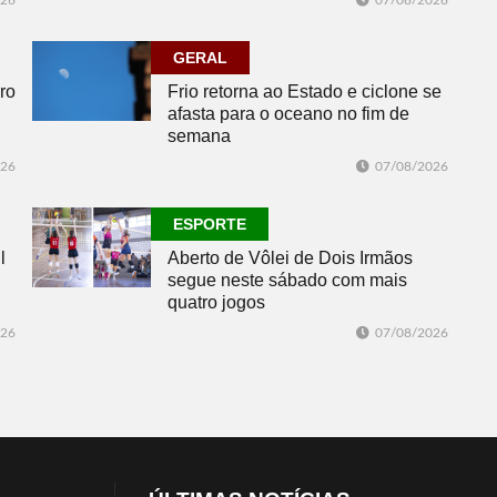
026
07/08/2026
GERAL
ro
Frio retorna ao Estado e ciclone se
afasta para o oceano no fim de
semana
026
07/08/2026
ESPORTE
l
Aberto de Vôlei de Dois Irmãos
segue neste sábado com mais
quatro jogos
026
07/08/2026