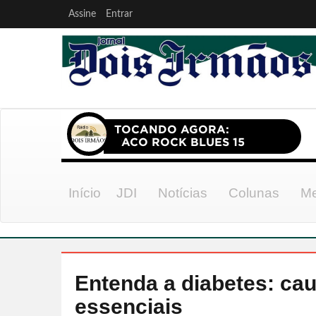
Assine
Entrar
Início
JDI
Notícias
Colunas
Me
Entenda a diabetes: cau
essenciais