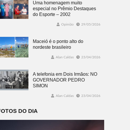
Uma homenagem muito
especial no Prêmio Destaques
do Esporte – 2002
Opinião
29/05/2026
Maceió é o ponto alto do
nordeste brasileiro
Alan Caldas
23/04/2026
A telefonia em Dois Irmãos: NO
GOVERNADOR PEDRO
SIMON
Alan Caldas
23/04/2026
FOTOS DO DIA