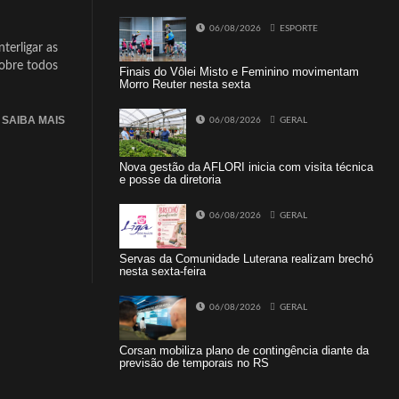
06/08/2026
ESPORTE
terligar as
sobre todos
Finais do Vôlei Misto e Feminino movimentam
Morro Reuter nesta sexta
SAIBA MAIS
06/08/2026
GERAL
Nova gestão da AFLORI inicia com visita técnica
e posse da diretoria
06/08/2026
GERAL
Servas da Comunidade Luterana realizam brechó
nesta sexta-feira
06/08/2026
GERAL
Corsan mobiliza plano de contingência diante da
previsão de temporais no RS