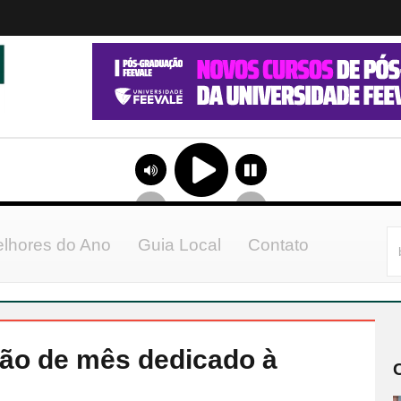
lhores do Ano
Guia Local
Contato
ção de mês dedicado à