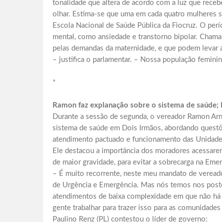
tonalidade que altera de acordo com a luz que receb
olhar. Estima-se que uma em cada quatro mulheres s
Escola Nacional de Saúde Pública da Fiocruz. O perí
mental, como ansiedade e transtorno bipolar. Chama
pelas demandas da maternidade, e que podem levar a
– justifica o parlamentar. – Nossa população femini
*
Ramon faz explanação sobre o sistema de saúde; 
Durante a sessão de segunda, o vereador Ramon Arn
sistema de saúde em Dois Irmãos, abordando questõe
atendimento pactuado e funcionamento das Unidade
Ele destacou a importância dos moradores acessarem
de maior gravidade, para evitar a sobrecarga na Eme
– É muito recorrente, neste meu mandato de veread
de Urgência e Emergência. Mas nós temos nos posto
atendimentos de baixa complexidade em que não há 
gente trabalhar para trazer isso para as comunidade
Paulino Renz (PL) contestou o líder de governo: