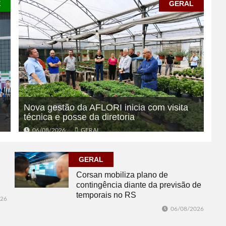
E
GERAL
Nova gestão da AFLORI inicia com visita
técnica e posse da diretoria
06/08/2026
GERAL
GERAL
Corsan mobiliza plano de
contingência diante da previsão de
temporais no RS
026
06/08/2026