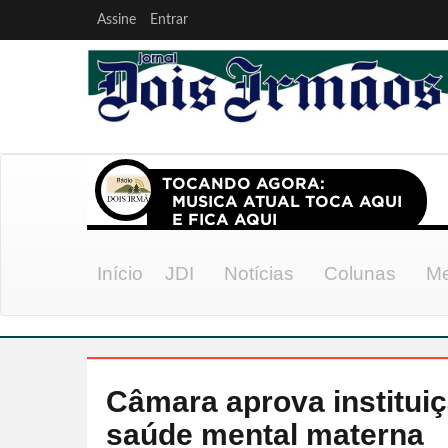
Assine
Entrar
Início
JDI
Notícias
Colunas
Me
Câmara aprova institui
saúde mental materna