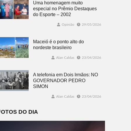
Uma homenagem muito
especial no Prêmio Destaques
do Esporte – 2002
Opinião
29/05/2026
Maceió é o ponto alto do
nordeste brasileiro
Alan Caldas
23/04/2026
A telefonia em Dois Irmãos: NO
GOVERNADOR PEDRO
SIMON
Alan Caldas
23/04/2026
FOTOS DO DIA