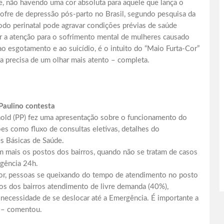
e, não havendo uma cor absoluta para aquele que lança o
ofre de depressão pós-parto no Brasil, segundo pesquisa da
odo perinatal pode agravar condições prévias de saúde
r a atenção para o sofrimento mental de mulheres causado
o esgotamento e ao suicídio, é o intuito do “Maio Furta-Cor”
na precisa de um olhar mais atento – completa.
Paulino contesta
old (PP) fez uma apresentação sobre o funcionamento do
s como fluxo de consultas eletivas, detalhes do
s Básicas de Saúde.
 mais os postos dos bairros, quando não se tratam de casos
rgência 24h.
or, pessoas se queixando do tempo de atendimento no posto
s dos bairros atendimento de livre demanda (40%),
necessidade de se deslocar até a Emergência. É importante a
s – comentou.