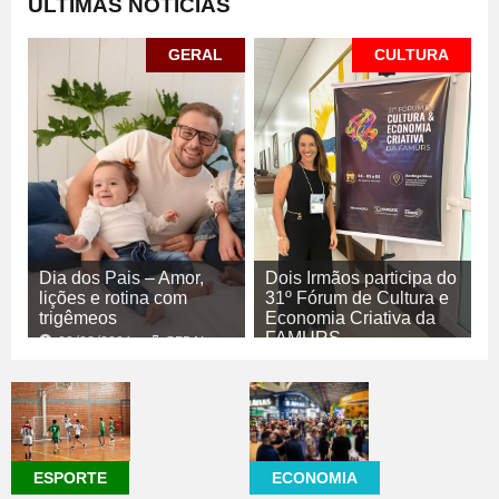
ÚLTIMAS NOTÍCIAS
GERAL
CULTURA
Dia dos Pais – Amor,
Dois Irmãos participa do
lições e rotina com
31º Fórum de Cultura e
trigêmeos
Economia Criativa da
FAMURS
08/08/2026
GERAL
08/08/2026
CULTURA
ECONOMIA
ESPORTE