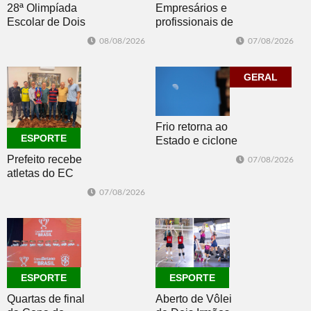
Empresários e
28ª Olimpíada
profissionais de
Escolar de Dois
Dois Irmãos,
Irmãos retorna
07/08/2026
08/08/2026
Morro e Herval
com disputas de
prestigiam 27ª
Handebol Mirim
Construsul
GERAL
Frio retorna ao
ESPORTE
Estado e ciclone
se afasta para o
Prefeito recebe
07/08/2026
oceano no fim
atletas do EC
de semana
Morro Reuter,
07/08/2026
campeões do
Intermunicipal
Master 65+
ESPORTE
ESPORTE
Quartas de final
Aberto de Vôlei