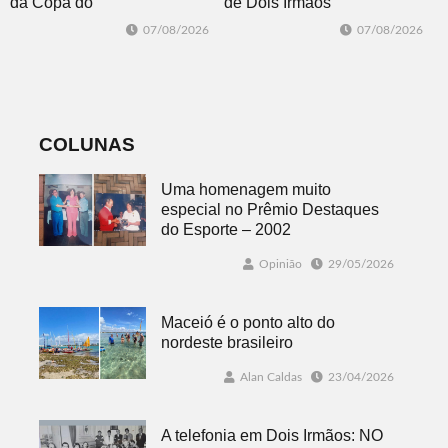
da Copa do
de Dois Irmãos
Brasil 2026: veja
segue neste
07/08/2026
07/08/2026
classificados,
sábado com
datas e detalhes
mais quatro
do sorteio
jogos
COLUNAS
Uma homenagem muito
especial no Prêmio Destaques
do Esporte – 2002
Opinião
29/05/2026
Maceió é o ponto alto do
nordeste brasileiro
Alan Caldas
23/04/2026
A telefonia em Dois Irmãos: NO